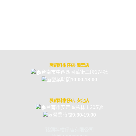
聯絡我們
全部商品
常見問題
寄送方式說
豬飼料柑仔店-國華店
台南市中西區國華街三段174號
營業時間
10:00-18:00
豬飼料柑仔店-安定店
台南市安定區蘇林里205號
營業時間
9:30-19:00
豬飼料柑仔店有限公司